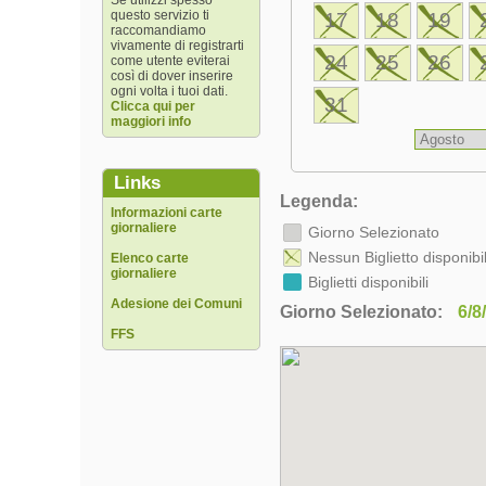
Se utilizzi spesso
questo servizio ti
17
18
19
raccomandiamo
vivamente di registrarti
24
25
26
come utente eviterai
così di dover inserire
ogni volta i tuoi dati.
31
Clicca qui per
maggiori info
Links
Legenda:
Informazioni carte
giornaliere
Giorno Selezionato
Nessun Biglietto disponibi
Elenco carte
giornaliere
Biglietti disponibili
Adesione dei Comuni
Giorno Selezionato:
6/8
FFS