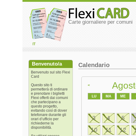
Carte giornaliere per comuni
IT
Benvenuto/a
Calendario
Benvenuto sul sito Flexi
Card
Agost
Questo sito ti
<
permetterà di ordinare
e prenotare i biglietti
LU
MA
ME
Flexi offerti dai comuni
che partecipano a
questo progetto,
evitando così di dover
telefonare durante gli
3
4
5
orari d’ufficio per
richiederne la
disponibilità.
10
11
12